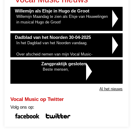
Willemijn als Elsje in Hugo de Groot
Willemijn Maandag te zien als Elsje van Houwelingen
in musical Hugo de Groot!
Dadblad van het Noorden 30-04-2025
In het Dagblad van het Noorden vandaag.
Over afscheid nemen van mijn Vocal Music-
zangpraktijk en de nieuwe start bij hashtag#HetPodium
Zangpraktijk gesloten
Hoogeveen
Beste mensen,
Wel een wat…
Al het nieuws
Vocal Music op Twitter
Volg ons op: