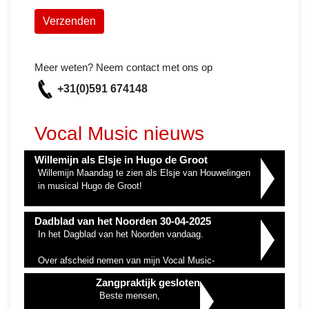
Verzenden
Meer weten? Neem contact met ons op
+31(0)591 674148
Vocal Music nieuws
Willemijn als Elsje in Hugo de Groot
Willemijn Maandag te zien als Elsje van Houwelingen
in musical Hugo de Groot!
Dadblad van het Noorden 30-04-2025
In het Dagblad van het Noorden vandaag.
Over afscheid nemen van mijn Vocal Music-
zangpraktijk en de nieuwe start bij hashtag#HetPodium
Zangpraktijk gesloten
Hoogeveen
Beste mensen,