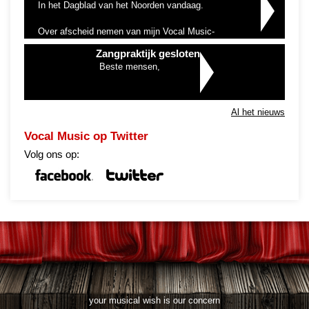
In het Dagblad van het Noorden vandaag.
Over afscheid nemen van mijn Vocal Music-
zangpraktijk en de nieuwe start bij hashtag#HetPodium
Zangpraktijk gesloten
Hoogeveen
Beste mensen,
Wel een wat…
Al het nieuws
Vocal Music op Twitter
Volg ons op:
your musical wish is our concern