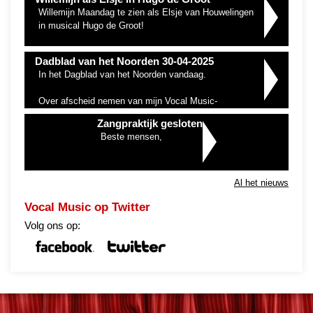
Willemijn Maandag te zien als Elsje van Houwelingen
in musical Hugo de Groot!
Dadblad van het Noorden 30-04-2025
In het Dagblad van het Noorden vandaag.
Over afscheid nemen van mijn Vocal Music-
zangpraktijk en de nieuwe start bij hashtag#HetPodium
Zangpraktijk gesloten
Hoogeveen
Beste mensen,
Wel een wat…
Al het nieuws
Vocal Music op Twitter
Volg ons op: